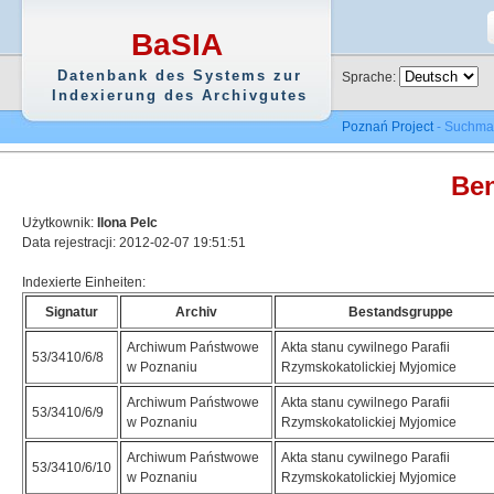
BaSIA
Datenbank des Systems zur
Sprache:
Indexierung des Archivgutes
Poznań Project
- Suchma
Ben
Użytkownik:
Ilona Pelc
Data rejestracji: 2012-02-07 19:51:51
Indexierte Einheiten:
Signatur
Archiv
Bestandsgruppe
Archiwum Państwowe
Akta stanu cywilnego Parafii
53/3410/6/8
w Poznaniu
Rzymskokatolickiej Myjomice
Archiwum Państwowe
Akta stanu cywilnego Parafii
53/3410/6/9
w Poznaniu
Rzymskokatolickiej Myjomice
Archiwum Państwowe
Akta stanu cywilnego Parafii
53/3410/6/10
w Poznaniu
Rzymskokatolickiej Myjomice