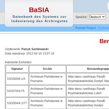
BaSIA
Datenbank des Systems zur
Sprache:
Indexierung des Archivgutes
Poznań Project
- Suchma
Ben
Użytkownik:
Patryk Sarbinowski
Data rejestracji: 2012-04-10 13:07:16
Indexierte Einheiten:
Signatur
Archiv
Bestandsgrupp
Archiwum Państwowe w
Akta stanu cywilnego Parafii
53/3305/6.1/3
Poznaniu
Rzymskokatolickiej Gostyń Sta
Archiwum Państwowe w
Akta stanu cywilnego Parafii
53/3376/1/75
Poznaniu
Rzymskokatolickiej Lubiń
Archiwum Państwowe w
Akta stanu cywilnego Parafii
53/3304/4.1/77
Poznaniu
Rzymskokatolickiej Gostyń