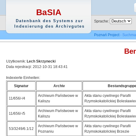
BaSIA
Datenbank des Systems zur
Sprache:
Indexierung des Archivgutes
Poznań Project
- Suchma
Ben
Użytkownik:
Lech Skrzynecki
Data rejestracji: 2012-10-31 18:43:41
Indexierte Einheiten:
Signatur
Archiv
Bestandsgrupp
Archiwum Państwowe w
Akta stanu cywilnego Parafii
11/656/-/4
Kaliszu
Rzymskokatolickiej Bolesławie
Archiwum Państwowe w
Akta stanu cywilnego Parafii
11/656/-/5
Kaliszu
Rzymskokatolickiej Bolesławie
Archiwum Państwowe w
Akta stanu cywilnego Parafii
53/3249/6.1/12
Poznaniu
Rzymskokatolickiej Brzezie