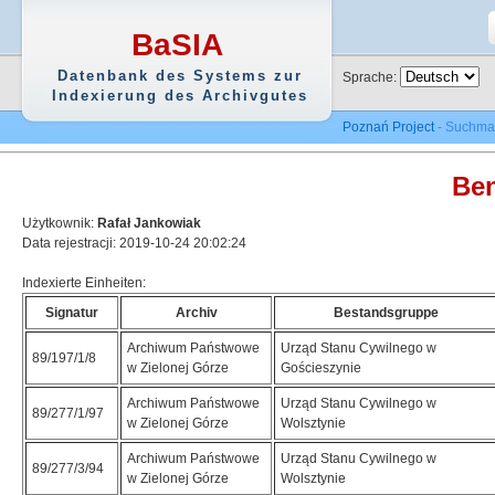
BaSIA
Datenbank des Systems zur
Sprache:
Indexierung des Archivgutes
Poznań Project
- Suchma
Ben
Użytkownik:
Rafał Jankowiak
Data rejestracji: 2019-10-24 20:02:24
Indexierte Einheiten:
Signatur
Archiv
Bestandsgruppe
Archiwum Państwowe
Urząd Stanu Cywilnego w
89/197/1/8
w Zielonej Górze
Gościeszynie
Archiwum Państwowe
Urząd Stanu Cywilnego w
89/277/1/97
w Zielonej Górze
Wolsztynie
Archiwum Państwowe
Urząd Stanu Cywilnego w
89/277/3/94
w Zielonej Górze
Wolsztynie