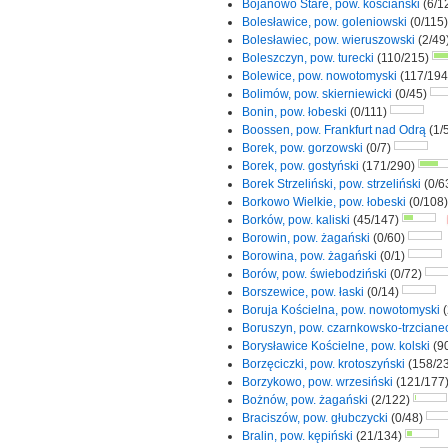
Bojanowo Stare, pow. kościański
(6/1
Bolesławice, pow. goleniowski
(0/115
Bolesławiec, pow. wieruszowski
(2/49
Boleszczyn, pow. turecki
(110/215)
Bolewice, pow. nowotomyski
(117/19
Bolimów, pow. skierniewicki
(0/45)
Bonin, pow. łobeski
(0/111)
Boossen, pow. Frankfurt nad Odrą
(1/
Borek, pow. gorzowski
(0/7)
Borek, pow. gostyński
(171/290)
Borek Strzeliński, pow. strzeliński
(0/6
Borkowo Wielkie, pow. łobeski
(0/108
Borków, pow. kaliski
(45/147)
Borowin, pow. żagański
(0/60)
Borowina, pow. żagański
(0/1)
Borów, pow. świebodziński
(0/72)
Borszewice, pow. łaski
(0/14)
Boruja Kościelna, pow. nowotomyski
(
Boruszyn, pow. czarnkowsko-trzciane
Borysławice Kościelne, pow. kolski
(9
Borzęciczki, pow. krotoszyński
(158/2
Borzykowo, pow. wrzesiński
(121/177
Bożnów, pow. żagański
(2/122)
Braciszów, pow. głubczycki
(0/48)
Bralin, pow. kępiński
(21/134)