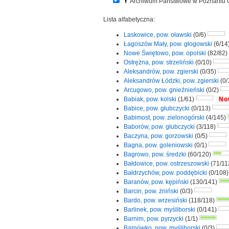
Archiwum Państwowe w Poznaniu Od
Lista alfabetyczna:
Laskowice, pow. oławski
(0/6)
Łagoszów Mały, pow. głogowski
(6/14
Nowe Świętowo, pow. opolski
(82/82)
Ostrężna, pow. strzeliński
(0/10)
Aleksandrów, pow. zgierski
(0/35)
Aleksandrów Łódzki, pow. zgierski
(0/
Arcugowo, pow. gnieźnieński
(0/2)
Babiak, pow. kolski
(1/61)
No
Babice, pow. głubczycki
(0/113)
Babimost, pow. zielonogórski
(4/145)
Baborów, pow. głubczycki
(3/118)
Baczyna, pow. gorzowski
(0/5)
Bagna, pow. goleniowski
(0/1)
Bagrowo, pow. średzki
(60/120)
Bałdowice, pow. ostrzeszowski
(71/11
Bałdrzychów, pow. poddębicki
(0/108
Baranów, pow. kępiński
(130/141)
Barcin, pow. żniński
(0/3)
Bardo, pow. wrzesiński
(118/118)
Barlinek, pow. myśliborski
(0/141)
Barnim, pow. pyrzycki
(1/1)
Barnówko, pow. myśliborski
(0/3)