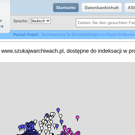
Startseite
Datenbankinhalt
AS
r
Sprache:
es
Poznań Project
- Suchmaschine für Eheschließungen im Raum Großpolen
y www.szukajwarchiwach.pl, dostępne do indeksacji w pr