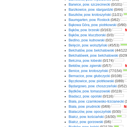
Barwice, pow. szczecinecki
(0/101)
Barzkowice, pow. stargardzki
(0/44)
Baszków, pow. krotoszyński
(11/21)
Baumgarten, pow. Rostock
(0/62)
Bąkowa Góra, pow. piotrkowski
(0/90
Bąków, pow. brzeski
(0/163)
N
Bąków, pow. kluczborski
(0/3)
Bedlno, pow. kutnowski
(0/2)
Belęcin, pow. wolsztyński
(45/53)
Bełchatów, pow. bełchatowski
(44/12
Bełchatówek, pow. bełchatowski
(0/2
Bełczna, pow. łobeski
(0/174)
Bełdów, pow. zgierski
(0/57)
N
Benice, pow. krotoszyński
(77/154)
Bernacice, pow. głubczycki
(0/108)
Bęczkowice, pow. piotrkowski
(0/89)
Będargowo, pow. choszczeński
(0/52
Będków, pow. tomaszowski
(0/119)
Biadacz, pow. opolski
(0/116)
Biała, pow. czarnkowsko-trzcianecki
(
Biała, pow. prudnicki
(0/69)
N
Białaczów, pow. opoczyński
(0/30)
Białcz, pow. kościański
(16/30)
Białcz, pow. gorzowski
(0/6)