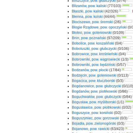
Bliszczyce, pow. głubczycki
(0/74)
Blizanów, pow. kaliski
(77/103)
Błaszki, pow. kaliski
(42/326)
Błenna, pow. kolski
(44/44)
Błociszewo, pow. śremski
(2/6)
Błogie Rządowe, pow. opoczyński
(0/
Błotno, pow. goleniowski
(0/109)
Bnin, pow. poznański
(97/209)
Bobolice, pow. koszaliński
(0/4)
Boboluszki, pow. głubczycki
(0/106)
Bobrowice, pow. krośnieński
(0/4)
Bobrowniki, pow. wągrowiecki
(1/3)
Bobrowniki, pow. będziński
(0/57)
Bodzanów, pow. płocki
(17/84)
Bodzęcin, pow. goleniowski
(0/113)
Bogacica, pow. kluczborski
(0/3)
Bogdanowice, pow. głubczycki
(0/110
Bogdanów, pow. piotrkowski
(0/86)
Boguchwałów, pow. głubczycki
(0/84)
Bogusław, pow. myśliborski
(1/1)
Bogusławice, pow. piotrkowski
(0/32)
Boguszyce, pow. koniński
(0/2)
Boguszyniec, pow. gorzowski
(0/3)
Bojadła, pow. zielonogórski
(0/3)
Bojanowo, pow. rawicki
(63/423)