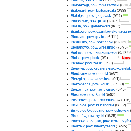
Białków, pow. kolski
(97/179)
Białobrzegi, pow. tomaszowski
(0/28)
Białogard, pow. białogardzki
(0/38)
Białołęka, pow. głogowski
(9/16)
Białośliwie, pow. pilski
(1/107)
Białuń, pow. goleniowski
(0/17)
Biankowo, pow. czarnkowsko-trzciane
Bieczyno, pow. gryficki
(6/111)
Biedrusko, pow. poznański
(81/139)
Bieganowo, pow. wrzesiński
(75/75)
Bielawa, pow. dzierżoniowski
(0/127)
Bielsk, pow. płocki
(0/3)
Nowo
Bieniów, pow. żarski
(0/60)
Bierawa, pow. kędzierzyńsko-kozielsk
Bierdzany, pow. opolski
(0/37)
Bierzglin, pow. wrzesiński
(0/1)
Bierzwienna, pow. kolski
(61/153)
Bierzwnica, pow. świdwiński
(0/40)
Bieszków, pow. żarski
(0/52)
Biezdrowo, pow. szamotulski
(47/118
Biskupice, pow. kluczborski
(0/112)
Biskupice Ołoboczne, pow. ostrowski
Biskupów, pow. nyski
(18/25)
Blachownia Śląska, pow. kędzierzyńsk
Bledzew, pow. międzyrzecki
(1/245)