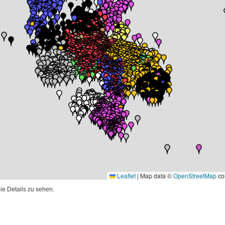
Leaflet
|
Map data ©
OpenStreetMap
con
ie Details zu sehen.