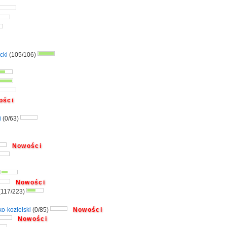
cki
(105/106)
ści
i
(0/63)
Nowości
)
Nowości
(117/223)
o-kozielski
(0/85)
Nowości
Nowości