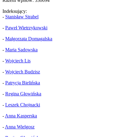
Razem wpisów: 330094
Indeksujący:
-
Stanisław Strabel
-
Paweł Wietrzykowski
-
Małgorzata Domagalska
-
Maria Sadowska
-
Wojciech Lis
-
Wojciech Budzisz
-
Patrycja Bielińska
-
Regina Głowińska
-
Leszek Chojnacki
-
Anna Kasperska
-
Anna Wielgosz