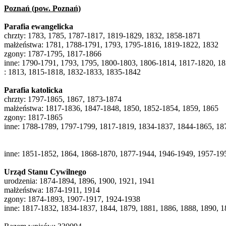
Poznań (pow. Poznań)
Parafia ewangelicka
chrzty: 1783, 1785, 1787-1817, 1819-1829, 1832, 1858-1871
małżeństwa: 1781, 1788-1791, 1793, 1795-1816, 1819-1822, 1832
zgony: 1787-1795, 1817-1866
inne: 1790-1791, 1793, 1795, 1800-1803, 1806-1814, 1817-1820, 1
: 1813, 1815-1818, 1832-1833, 1835-1842
Parafia katolicka
chrzty: 1797-1865, 1867, 1873-1874
małżeństwa: 1817-1836, 1847-1848, 1850, 1852-1854, 1859, 1865
zgony: 1817-1865
inne: 1788-1789, 1797-1799, 1817-1819, 1834-1837, 1844-1865, 18
inne: 1851-1852, 1864, 1868-1870, 1877-1944, 1946-1949, 1957-19
Urząd Stanu Cywilnego
urodzenia: 1874-1894, 1896, 1900, 1921, 1941
małżeństwa: 1874-1911, 1914
zgony: 1874-1893, 1907-1917, 1924-1938
inne: 1817-1832, 1834-1837, 1844, 1879, 1881, 1886, 1888, 1890, 